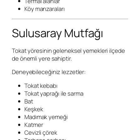
Termal alanlar
Köy manzaraları
Sulusaray Mutfağı
Tokat yöresinin geleneksel yemekleri ilçede
de önemli yere sahiptir.
Deneyebileceğiniz lezzetler:
Tokat kebabı
Tokat yaprağı ile sarma
Bat
Keşkek
Madımak yemeği
Katmer
Cevizli çörek