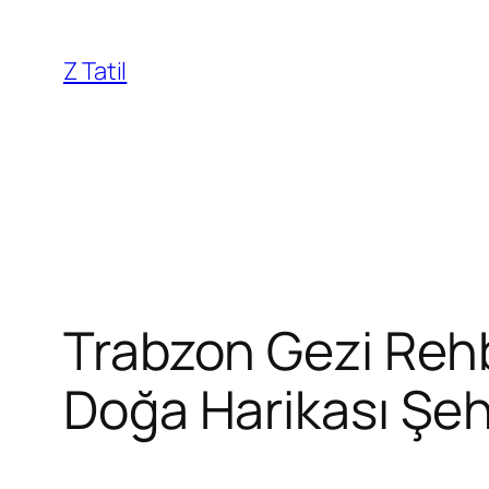
İçeriğe
geç
Z Tatil
Trabzon Gezi Rehbe
Doğa Harikası Şeh