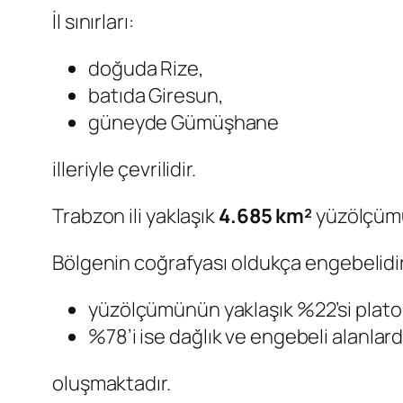
İl sınırları:
doğuda Rize,
batıda Giresun,
güneyde Gümüşhane
illeriyle çevrilidir.
Trabzon ili yaklaşık
4.685 km²
yüzölçümü
Bölgenin coğrafyası oldukça engebelidir
yüzölçümünün yaklaşık %22’si plato
%78’i ise dağlık ve engebeli alanlar
oluşmaktadır.