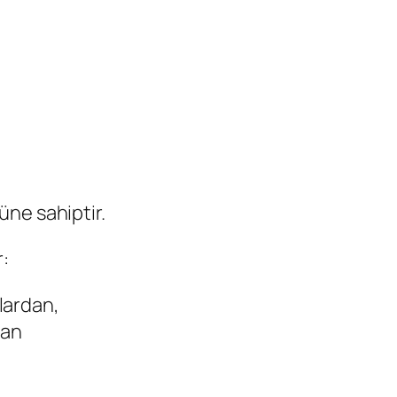
ne sahiptir.
:
lardan,
dan