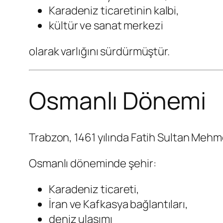
Karadeniz ticaretinin kalbi,
kültür ve sanat merkezi
olarak varlığını sürdürmüştür.
Osmanlı Dönemi
Trabzon, 1461 yılında Fatih Sultan Mehme
Osmanlı döneminde şehir:
Karadeniz ticareti,
İran ve Kafkasya bağlantıları,
deniz ulaşımı