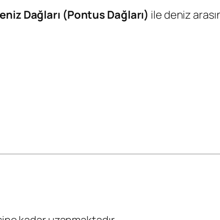
niz Dağları (Pontus Dağları)
ile deniz aras
esine kadar uzanmaktadır.