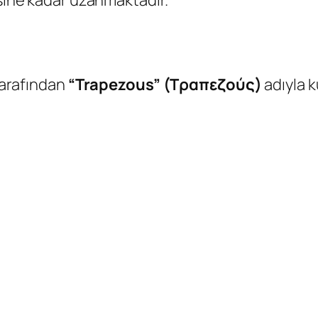
 tarafından
“Trapezous” (Τραπεζούς)
adıyla k