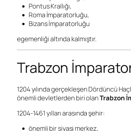
Pontus Krallığı,
Roma İmparatorluğu,
Bizans İmparatorluğu
egemenliği altında kalmıştır.
Trabzon İmparato
1204 yılında gerçekleşen Dördüncü Haçl
önemli devletlerden biri olan
Trabzon İ
1204-1461 yılları arasında şehir:
önemli bir siyasi merkez,