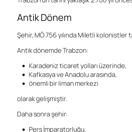
Antik Dönem
Şehir, MÖ 756 yılında Miletli kolonistler
Antik dönemde Trabzon:
Karadeniz ticaret yolları üzerinde,
Kafkasya ve Anadolu arasında,
önemli bir liman merkezi
olarak gelişmiştir.
Daha sonra şehir:
Pers İmparatorluğu,