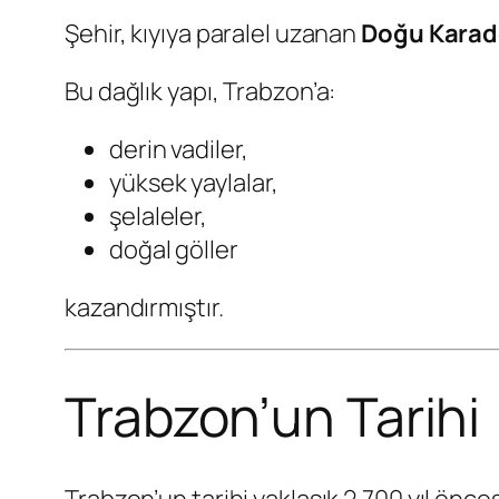
Şehir, kıyıya paralel uzanan
Doğu Karade
Bu dağlık yapı, Trabzon’a:
derin vadiler,
yüksek yaylalar,
şelaleler,
doğal göller
kazandırmıştır.
Trabzon’un Tarihi
Trabzon’un tarihi yaklaşık 2.700 yıl önc