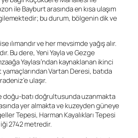
abzon ile Bayburt arasında en kısa ulaşım
ergilemektedir; bu durum, bölgenin dik ve
 ise ılımandır ve her mevsimde yağış alır.
r. Bu dere, Yeni Yayla ve Gezge
zaağa Yaylası’ndan kaynaklanan ikinci
 yamaçlarından Vartan Deresi, batıda
adeniz’e ulaşır.
yinde doğu-batı doğrultusunda uzanmakta
i arasında yer almakta ve kuzeyden güneye
eller Tepesi, Harman Kayalıkları Tepesi
ği 2742 metredir.