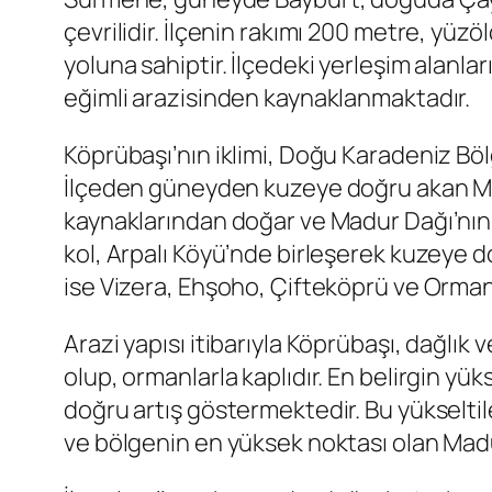
çevrilidir. İlçenin rakımı 200 metre, yüz
yoluna sahiptir. İlçedeki yerleşim alanla
eğimli arazisinden kaynaklanmaktadır.
Köprübaşı’nın iklimi, Doğu Karadeniz Bölge
İlçeden güneyden kuzeye doğru akan Man
kaynaklarından doğar ve Madur Dağı’nın 
kol, Arpalı Köyü’nde birleşerek kuzeye
ise Vizera, Ehşoho, Çifteköprü ve Orman
Arazi yapısı itibarıyla Köprübaşı, dağlı
olup, ormanlarla kaplıdır. En belirgin y
doğru artış göstermektedir. Bu yükseltil
ve bölgenin en yüksek noktası olan Madu