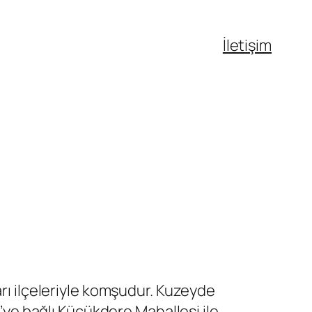
İletişim
arı ilçeleriyle komşudur. Kuzeyde
e bağlı Küçükdere Mahallesi ile