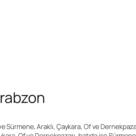
Trabzon
ir ve Sürmene, Araklı, Çaykara, Of ve Dernekpaz
ra, Of ve Dernekpazarı, batıda ise Sürmene’y