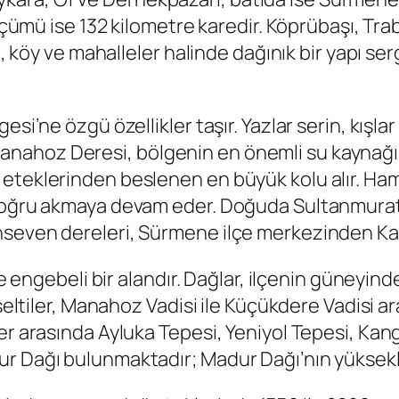
ölçümü ise 132 kilometre karedir. Köprübaşı, Tr
rı, köy ve mahalleler halinde dağınık bir yapı s
si’ne özgü özellikler taşır. Yazlar serin, kışlar
ahoz Deresi, bölgenin en önemli su kaynağıdı
eteklerinden beslenen en büyük kolu alır. Ham
 doğru akmaya devam eder. Doğuda Sultanmurat
seven dereleri, Sürmene ilçe merkezinden Kar
k ve engebeli bir alandır. Dağlar, ilçenin güne
ükseltiler, Manahoz Vadisi ile Küçükdere Vadis
er arasında Ayluka Tepesi, Yeniyol Tepesi, Kang
r Dağı bulunmaktadır; Madur Dağı’nın yüksekli