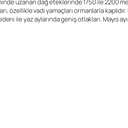
inde uzanan dağ eteklerinde 1750 ile 2200 metr
rı, özellikle vadi yamaçları ormanlarla kaplıdır
edeni ile yaz aylarında geniş otlakları. Mayıs a