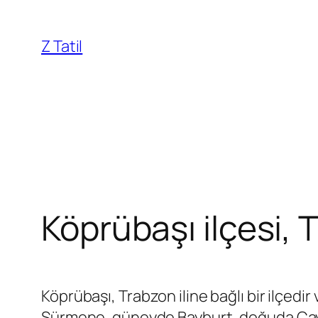
İçeriğe
geç
Z Tatil
Köprübaşı ilçesi, 
Köprübaşı, Trabzon iline bağlı bir ilçed
Sürmene, güneyde Bayburt, doğuda Çayka