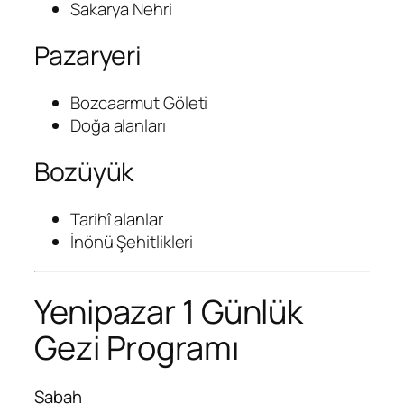
Sakarya Nehri
Pazaryeri
Bozcaarmut Göleti
Doğa alanları
Bozüyük
Tarihî alanlar
İnönü Şehitlikleri
Yenipazar 1 Günlük
Gezi Programı
Sabah