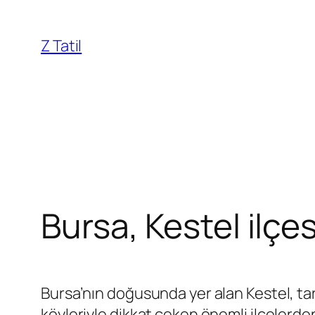
İçeriğe
geç
Z Tatil
Bursa, Kestel ilçes
Bursa’nın doğusunda yer alan Kestel, tari
köyleriyle dikkat çeken önemli ilçeler