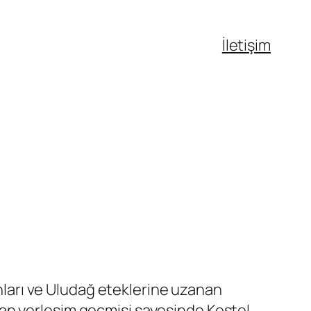
İletişim
anları ve Uludağ eteklerine uzanan
an yerleşim geçmişi sayesinde Kestel