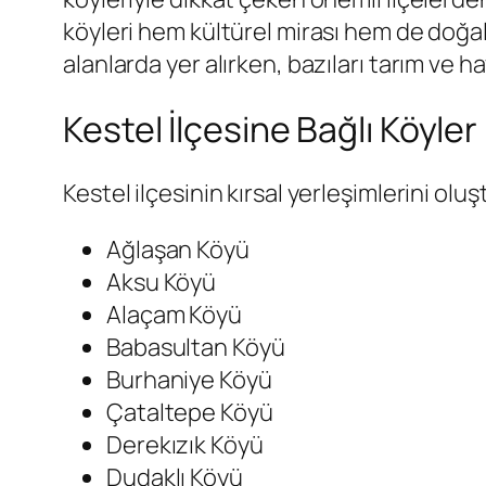
köyleri hem kültürel mirası hem de doğal
alanlarda yer alırken, bazıları tarım ve h
Kestel İlçesine Bağlı Köyler
Kestel ilçesinin kırsal yerleşimlerini olu
Ağlaşan Köyü
Aksu Köyü
Alaçam Köyü
Babasultan Köyü
Burhaniye Köyü
Çataltepe Köyü
Derekızık Köyü
Dudaklı Köyü