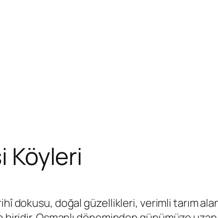
i Köyleri
hî dokusu, doğal güzellikleri, verimli tarım al
den biridir. Osmanlı döneminden günümüze uzan