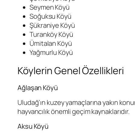
Seymen Köyü
Soğuksu Köyü
Şükraniye Köyü
Turanköy Köyü
Ümitalan Köyü
Yağmurlu Köyü
Köylerin Genel Özellikleri
Ağlaşan Köyü
Uludağ’ın kuzey yamaçlarına yakın konum
hayvancılık önemli geçim kaynaklarıdır.
Aksu Köyü