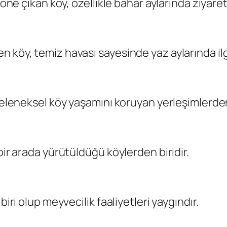
 öne çıkan köy, özellikle bahar aylarında ziyare
n köy, temiz havası sayesinde yaz aylarında il
geleneksel köy yaşamını koruyan yerleşimlerden 
bir arada yürütüldüğü köylerden biridir.
biri olup meyvecilik faaliyetleri yaygındır.