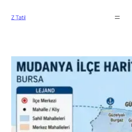
İçeriğe
geç
Z Tatil