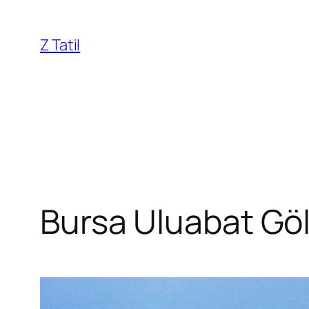
İçeriğe
geç
Z Tatil
Bursa Uluabat Gölü