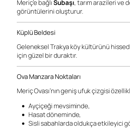
Meriç’e bağlı
Subaşı
, tarım arazileri ve 
görüntülerini oluşturur.
Küplü Beldesi
Geleneksel Trakya köy kültürünü hissede
için güzel bir duraktır.
Ova Manzara Noktaları
Meriç Ovası’nın geniş ufuk çizgisi özellik
Ayçiçeği mevsiminde,
Hasat döneminde,
Sisli sabahlarda oldukça etkileyici g