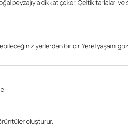
doğal peyzajıyla dikkat çeker. Çeltik tarlaları v
bileceğiniz yerlerden biridir. Yerel yaşamı g
le:
örüntüler oluşturur.