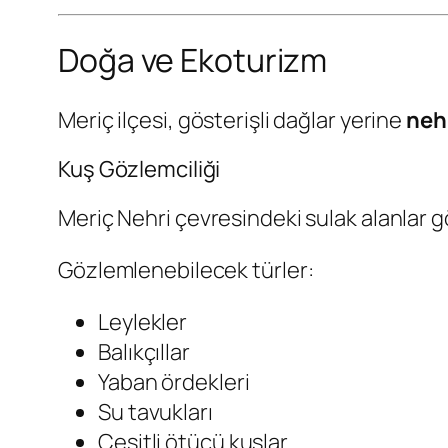
Doğa ve Ekoturizm
Meriç ilçesi, gösterişli dağlar yerine
nehi
Kuş Gözlemciliği
Meriç Nehri çevresindeki sulak alanlar g
Gözlemlenebilecek türler:
Leylekler
Balıkçıllar
Yaban ördekleri
Su tavukları
Çeşitli ötücü kuşlar