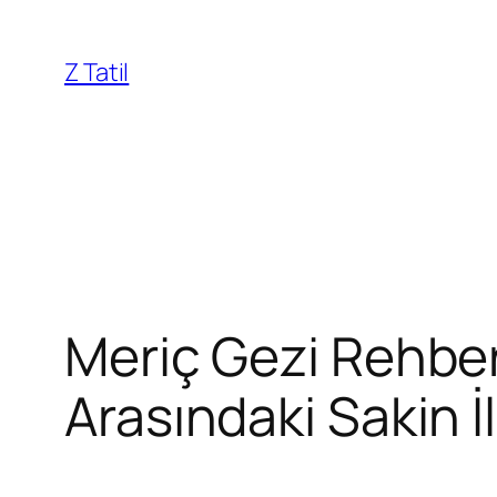
İçeriğe
geç
Z Tatil
Meriç Gezi Rehberi
Arasındaki Sakin İ