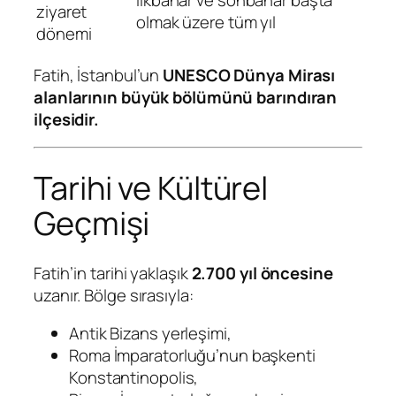
İlkbahar ve sonbahar başta
ziyaret
olmak üzere tüm yıl
dönemi
Fatih, İstanbul’un
UNESCO Dünya Mirası
alanlarının büyük bölümünü barındıran
ilçesidir.
Tarihi ve Kültürel
Geçmişi
Fatih’in tarihi yaklaşık
2.700 yıl öncesine
uzanır. Bölge sırasıyla:
Antik Bizans yerleşimi,
Roma İmparatorluğu’nun başkenti
Konstantinopolis,