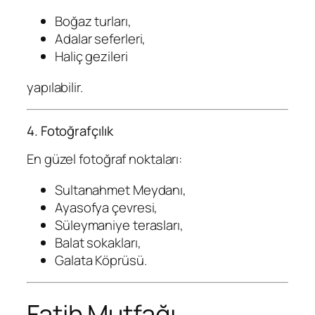
Boğaz turları,
Adalar seferleri,
Haliç gezileri
yapılabilir.
4. Fotoğrafçılık
En güzel fotoğraf noktaları:
Sultanahmet Meydanı,
Ayasofya çevresi,
Süleymaniye terasları,
Balat sokakları,
Galata Köprüsü.
Fatih Mutfağı