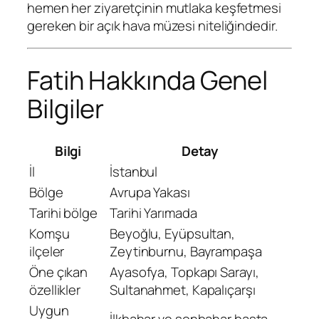
hemen her ziyaretçinin mutlaka keşfetmesi
gereken bir açık hava müzesi niteliğindedir.
Fatih Hakkında Genel
Bilgiler
Bilgi
Detay
İl
İstanbul
Bölge
Avrupa Yakası
Tarihi bölge
Tarihi Yarımada
Komşu
Beyoğlu, Eyüpsultan,
ilçeler
Zeytinburnu, Bayrampaşa
Öne çıkan
Ayasofya, Topkapı Sarayı,
özellikler
Sultanahmet, Kapalıçarşı
Uygun