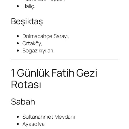
Haliç.
Beşiktaş
Dolmabahçe Sarayı,
Ortaköy,
Boğaz kıyıları.
1 Günlük Fatih Gezi
Rotası
Sabah
Sultanahmet Meydanı
Ayasofya