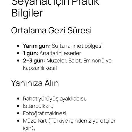
Seyahat İçin Pratik
Bilgiler
Ortalama Gezi Süresi
Yarım gün:
Sultanahmet bölgesi
1 gün:
Ana tarihi eserler
2–3 gün:
Müzeler, Balat, Eminönü ve
kapsamlı keşif
Yanınıza Alın
Rahat yürüyüş ayakkabısı,
İstanbulkart,
Fotoğraf makinesi,
Müze kart (Türkiye içinden ziyaretçiler
için),