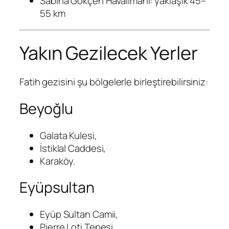
Sabiha Gökçen Havalimanı: yaklaşık 45–
55 km
Yakın Gezilecek Yerler
Fatih gezisini şu bölgelerle birleştirebilirsiniz:
Beyoğlu
Galata Kulesi,
İstiklal Caddesi,
Karaköy.
Eyüpsultan
Eyüp Sultan Camii,
Pierre Loti Tepesi,