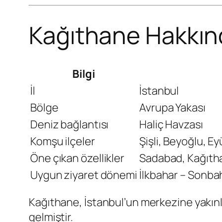
Kağıthane Hakkınd
Bilgi
İl
İstanbul
Bölge
Avrupa Yakası
Deniz bağlantısı
Haliç Havzası
Komşu ilçeler
Şişli, Beyoğlu, E
Öne çıkan özellikler
Sadabad, Kağıtha
Uygun ziyaret dönemi
İlkbahar – Sonba
Kağıthane, İstanbul’un merkezine yakın
gelmiştir.