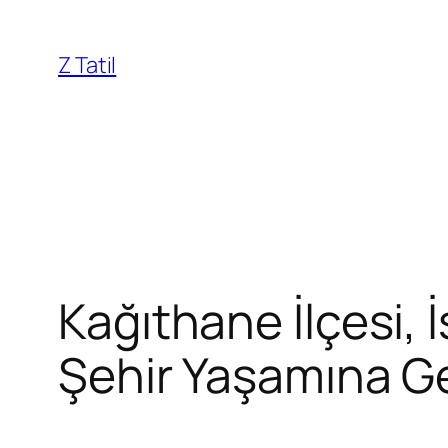
İçeriğe
geç
Z Tatil
Kağıthane İlçesi, 
Şehir Yaşamına G