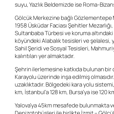
suyu, Yazlık Beldemizde ise Roma-Bizans 
Gölcük Merkezine bağlı Gözlementepe Mes
1958 Üsküdar Faciası Şehitler Mezarlığı
Sultanbaba Türbesi ve koruma altındaki e
köyündeki Alabalık tesisleri ve şelalesi,
Sahil Şeridi ve Sosyal Tesisleri, Mahmu
kalıntıları yer almaktadır.
Şehrin ilerlemesine katkıda bulunan bir d
Karayolu üzerinde inşa edilmiş olmasıdır
uzaklıktadır. Bölgedeki kara yolu sistemi
km, İstanbul’a 128 km, Bursa’ya ise 120 km
Yalova’ya 45km mesafede bulunmakta ve u
Denizotobüsleri ile birlikte İzmit – Göl