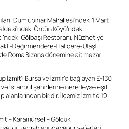
ları, Dumlupınar Mahallesi’ndeki 1 Mart
Beldesi’ndeki Örcün Köyü’ndeki
si’ndeki Gölbaşı Restoranı, Nüzhetiye
Kavaklı-Değirmendere-Halıdere-Ulaşlı
i’nde Roma Bizans dönemine ait mezar
p İzmit’i Bursa ve İzmir’e bağlayan E-130
 ve İstanbul şehirlerine neredeyse eşit
alanlarından biridir. İlçemiz İzmit’e 19
mit – Karamürsel – Gölcük
ürsel güzergahlarında vapur seferleri