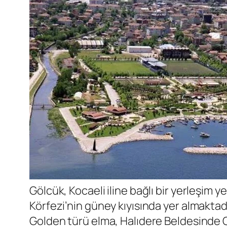
Gölcük, Kocaeli iline bağlı bir yerleşim 
Körfezi’nin güney kıyısında yer almakta
Golden türü elma, Halıdere Beldesinde