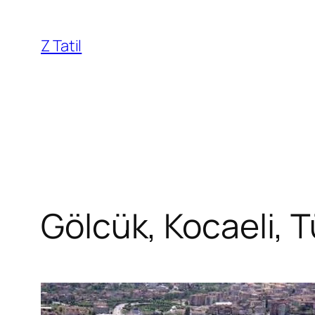
İçeriğe
geç
Z Tatil
Gölcük, Kocaeli, T