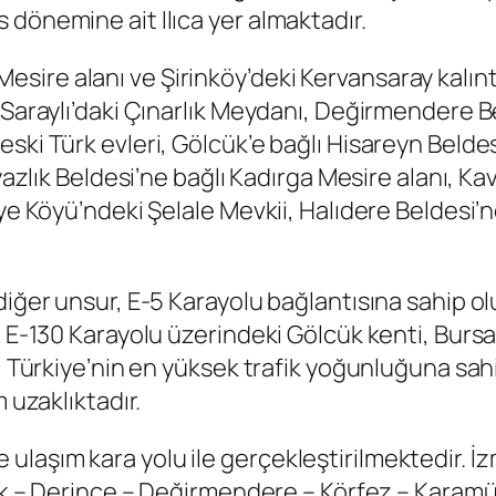
dönemine ait Ilıca yer almaktadır.
ire alanı ve Şirinköy’deki Kervansaray kalıntı
, Saraylı’daki Çınarlık Meydanı, Değirmendere 
ski Türk evleri, Gölcük’e bağlı Hisareyn Belde
 yazlık Beldesi’ne bağlı Kadırga Mesire alanı, 
riye Köyü’ndeki Şelale Mevkii, Halıdere Beldes
iğer unsur, E-5 Karayolu bağlantısına sahip olu
. E-130 Karayolu üzerindeki Gölcük kenti, Bursa
, Türkiye’nin en yüksek trafik yoğunluğuna sahip 
 uzaklıktadır.
laşım kara yolu ile gerçekleştirilmektedir. İz
cük – Derince – Değirmendere – Körfez – Karam