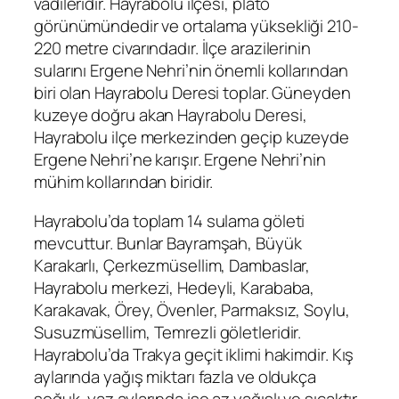
vadileridir. Hayrabolu ilçesi, plato
görünümündedir ve ortalama yüksekliği 210-
220 metre civarındadır. İlçe arazilerinin
sularını Ergene Nehri’nin önemli kollarından
biri olan Hayrabolu Deresi toplar. Güneyden
kuzeye doğru akan Hayrabolu Deresi,
Hayrabolu ilçe merkezinden geçip kuzeyde
Ergene Nehri’ne karışır. Ergene Nehri’nin
mühim kollarından biridir.
Hayrabolu’da toplam 14 sulama göleti
mevcuttur. Bunlar Bayramşah, Büyük
Karakarlı, Çerkezmüsellim, Dambaslar,
Hayrabolu merkezi, Hedeyli, Karababa,
Karakavak, Örey, Övenler, Parmaksız, Soylu,
Susuzmüsellim, Temrezli göletleridir.
Hayrabolu’da Trakya geçit iklimi hakimdir. Kış
aylarında yağış miktarı fazla ve oldukça
soğuk, yaz aylarında ise az yağışlı ve sıcaktır.