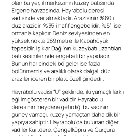
olan bu yer, il merkezinin kuzey batısında
Ergene havzasında, Hayrabolu deresi
vadisinde yer almaktadır. Arazisinin %60’ı
düz arazidir, %35’i hafif engebelidir, %5’i ise
ormanla kaplıdır. Deniz seviyesinden en
yüksek nokta 269 metre ile Kabahöyük
tepesidir. Işıklar Dağı’nın kuzeybatı uzantıları
batı kesimlerinde engebeli bir yapıdadır.
Bunun haricindeki bölgeler ise fazla
bölünmemiş ve aralıklı olarak dalgalı düz
araziler içeren bir plato özelliğindedir.
Hayrabolu vadisi “U” şeklinde, iki yamaçlı farklı
eğilim gösteren bir vadidir. Hayrabolu
deresinin meydana getirdiği bu vadinin
güney yamaçı, kuzey yamaçtan daha dik bir
yapıya sahiptir. Hayrabolu’da bulunan diğer
vadiler Kurtdere, Çengelköprü ve Çurçura