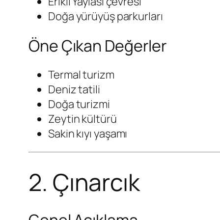
Erikli Yaylası çevresi
Doğa yürüyüş parkurları
Öne Çıkan Değerler
Termal turizm
Deniz tatili
Doğa turizmi
Zeytin kültürü
Sakin kıyı yaşamı
2. Çınarcık
Genel Açıklama