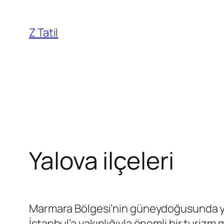
İçeriğe
geç
Z Tatil
Yalova ilçeleri
Marmara Bölgesi’nin güneydoğusunda y
İstanbul’a yakınlığıyla önemli bir turizm