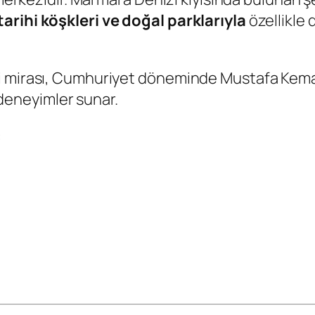
arihi köşkleri ve doğal parklarıyla
özellikle 
 mirası, Cumhuriyet döneminde Mustafa Kemal A
ı deneyimler sunar.
: