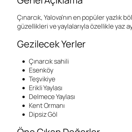
Çınarcık, Yalova’nın en popüler yazlık böl
güzellikleri ve yaylalarıyla özellikle yaz 
Gezilecek Yerler
Çınarcık sahili
Esenköy
Teşvikiye
Erikli Yaylası
Delmece Yaylası
Kent Ormanı
Dipsiz Göl
Öne Çıkan Değerler