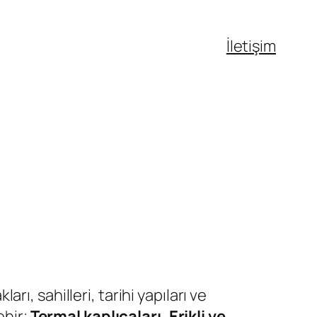
İletişim
ları, sahilleri, tarihi yapıları ve
ehir;
Termal kaplıcaları, Erikli ve