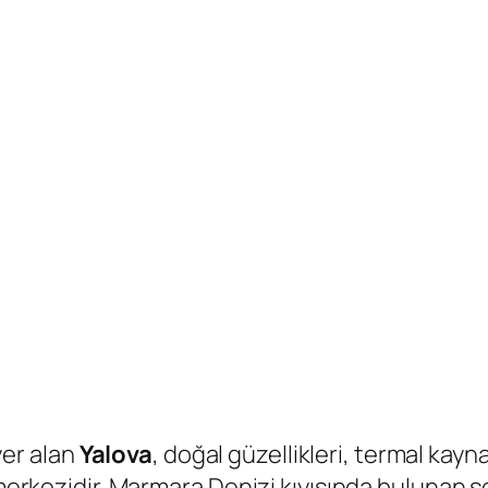
er alan
Yalova
, doğal güzellikleri, termal kaynak
 merkezidir. Marmara Denizi kıyısında bulunan ş