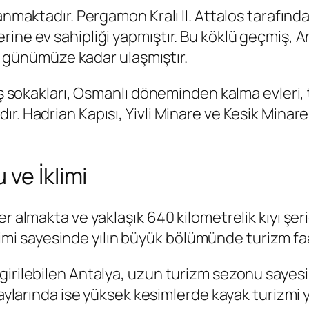
zanmaktadır. Pergamon Kralı II. Attalos tarafın
ine ev sahipliği yapmıştır. Bu köklü geçmiş, An
yla günümüze kadar ulaşmıştır.
ş sokakları, Osmanlı döneminden kalma evleri, ta
. Hadrian Kapısı, Yivli Minare ve Kesik Minare gi
ve İklimi
 almakta ve yaklaşık 640 kilometrelik kıyı şerid
 iklimi sayesinde yılın büyük bölümünde turizm f
girilebilen Antalya, uzun turizm sezonu sayesi
 aylarında ise yüksek kesimlerde kayak turizmi 