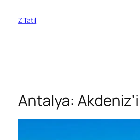
İçeriğe
geç
Z Tatil
Antalya: Akdeniz’