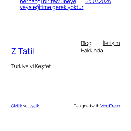
25.07.2026
herhangi bir tecrübeye
veya eğitime gerek yoktur
Blog
İletişim
Z Tatil
Hakkında
Türkiye'yi Keşfet
Gizlilik
ve
Uyelik
Designed with
WordPress