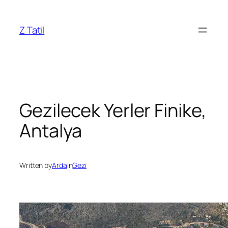
İçeriğe
geç
Z Tatil
Gezilecek Yerler Finike,
Antalya
Written by
Arda
in
Gezi