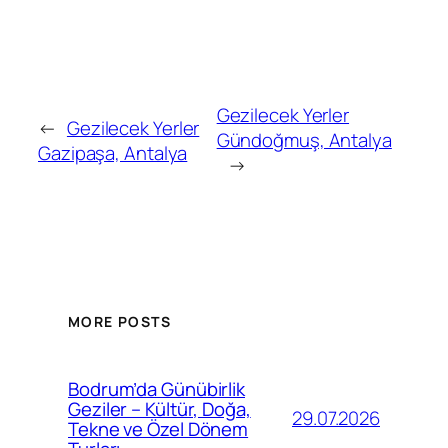
Gezilecek Yerler
←
Gezilecek Yerler
Gündoğmuş, Antalya
Gazipaşa, Antalya
→
MORE POSTS
Bodrum’da Günübirlik
Geziler – Kültür, Doğa,
29.07.2026
Tekne ve Özel Dönem