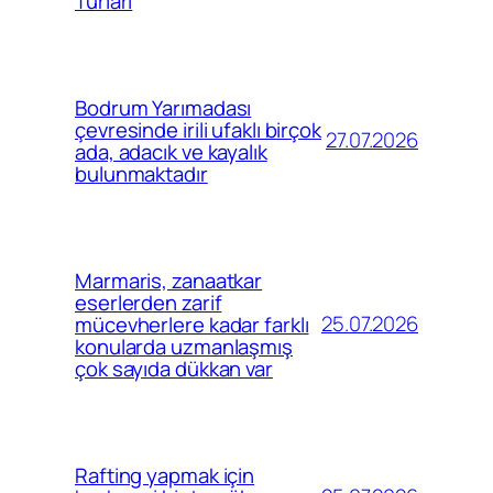
Turları
Bodrum Yarımadası
çevresinde irili ufaklı birçok
27.07.2026
ada, adacık ve kayalık
bulunmaktadır
Marmaris, zanaatkar
eserlerden zarif
25.07.2026
mücevherlere kadar farklı
konularda uzmanlaşmış
çok sayıda dükkan var
Rafting yapmak için