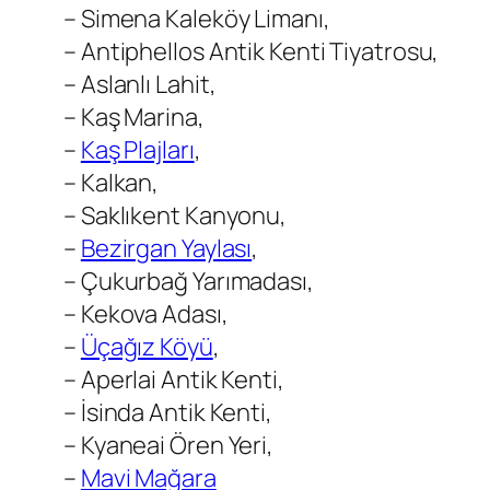
– Simena Kaleköy Limanı,
– Antiphellos Antik Kenti Tiyatrosu,
– Aslanlı Lahit,
– Kaş Marina,
–
Kaş Plajları
,
– Kalkan,
– Saklıkent Kanyonu,
–
Bezirgan Yaylası
,
– Çukurbağ Yarımadası,
– Kekova Adası,
–
Üçağız Köyü
,
– Aperlai Antik Kenti,
– İsinda Antik Kenti,
– Kyaneai Ören Yeri,
–
Mavi Mağara