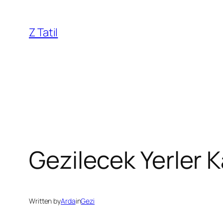
İçeriğe
geç
Z Tatil
Gezilecek Yerler K
Written by
Arda
in
Gezi