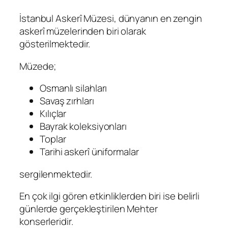
İstanbul Askerî Müzesi
, dünyanın en zengin
askerî müzelerinden biri olarak
gösterilmektedir.
Müzede;
Osmanlı silahları
Savaş zırhları
Kılıçlar
Bayrak koleksiyonları
Toplar
Tarihi askerî üniformalar
sergilenmektedir.
En çok ilgi gören etkinliklerden biri ise belirli
günlerde gerçekleştirilen Mehter
konserleridir.