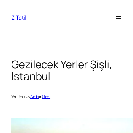
İçeriğe
geç
Z Tatil
Gezilecek Yerler Şişli,
Istanbul
Written by
Arda
in
Gezi