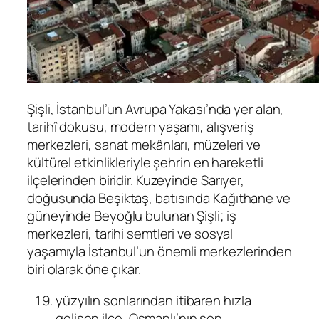
Şişli
, İstanbul’un Avrupa Yakası’nda yer alan,
tarihî dokusu, modern yaşamı, alışveriş
merkezleri, sanat mekânları, müzeleri ve
kültürel etkinlikleriyle şehrin en hareketli
ilçelerinden biridir. Kuzeyinde
Sarıyer
,
doğusunda
Beşiktaş
, batısında
Kağıthane
ve
güneyinde
Beyoğlu
bulunan Şişli; iş
merkezleri, tarihi semtleri ve sosyal
yaşamıyla İstanbul’un önemli merkezlerinden
biri olarak öne çıkar.
yüzyılın sonlarından itibaren hızla
gelişen ilçe, Osmanlı’nın son