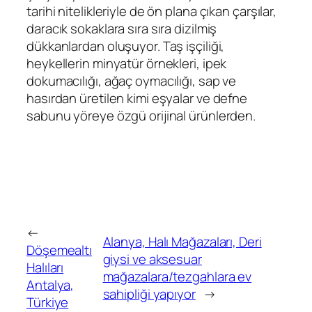
tarihi nitelikleriyle de ön plana çıkan çarşılar,
daracık sokaklara sıra sıra dizilmiş
dükkanlardan oluşuyor. Taş işçiliği,
heykellerin minyatür örnekleri, ipek
dokumacılığı, ağaç oymacılığı, sap ve
hasırdan üretilen kimi eşyalar ve defne
sabunu yöreye özgü orijinal ürünlerden.
←
Alanya, Halı Mağazaları, Deri
Döşemealtı
giysi ve aksesuar
Halıları
mağazalara/tezgahlara ev
Antalya,
sahipliği yapıyor
→
Türkiye