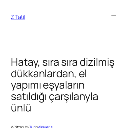
İçeriğe
geç
Z Tatil
Hatay, sıra sıra dizilmiş
dükkanlardan, el
yapımı eşyaların
satıldığı çarşılanyla
ünlü
Written by
Tur
in
Alışveriş