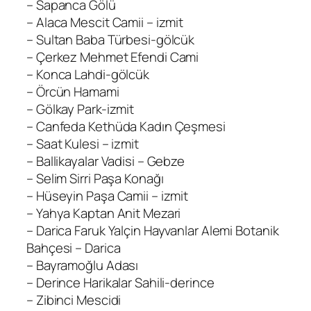
– Sapanca Gölü
– Alaca Mescit Camii – izmit
– Sultan Baba Türbesi-gölcük
– Çerkez Mehmet Efendi Cami
– Konca Lahdi-gölcük
– Örcün Hamami
– Gölkay Park-izmit
– Canfeda Kethüda Kadın Çeşmesi
– Saat Kulesi – izmit
– Ballikayalar Vadisi – Gebze
– Selim Sirri Paşa Konağı
– Hüseyin Paşa Camii – izmit
– Yahya Kaptan Anit Mezari
– Darica Faruk Yalçin Hayvanlar Alemi Botanik
Bahçesi – Darica
– Bayramoğlu Adası
– Derince Harikalar Sahili-derince
– Zibinci Mescidi