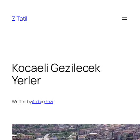
İçeriğe
geç
Z Tatil
Kocaeli Gezilecek
Yerler
Written by
Arda
in
Gezi