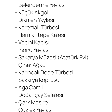
– Belengerme Yaylası
– Küçük Akgöl
– Dikmen Yaylası
– Keremali Türbesi
– Harmantepe Kalesi
– Vecihi Kapısı
– inönü Yaylası
– Sakarya Müzesi (Atatürk Evi)
– Çınar Ağacı
– Karıncalı Dede Türbesi
– Sakarya Köprüsü
– Ağa Camii
– Doğançay Şelalesi
– Çark Mesire
– Güzlek Yaylası