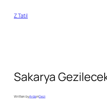
İçeriğe
geç
Z Tatil
Sakarya Gezilecek
Written by
Arda
in
Gezi