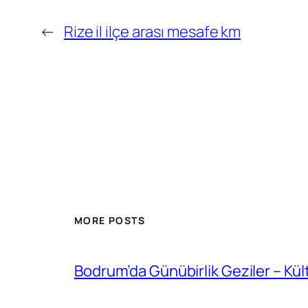
←
Rize il ilçe arası mesafe km
MORE POSTS
Bodrum’da Günübirlik Geziler – Kül