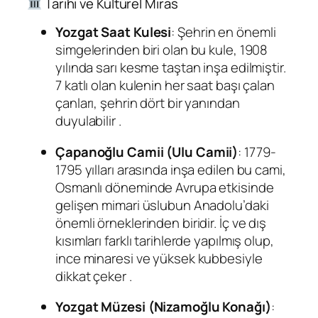
Tarihi ve Kültürel Miras
Yozgat Saat Kulesi
: Şehrin en önemli
simgelerinden biri olan bu kule, 1908
yılında sarı kesme taştan inşa edilmiştir.
7 katlı olan kulenin her saat başı çalan
çanları, şehrin dört bir yanından
duyulabilir
.
Çapanoğlu Camii (Ulu Camii)
: 1779-
1795 yılları arasında inşa edilen bu cami,
Osmanlı döneminde Avrupa etkisinde
gelişen mimari üslubun Anadolu’daki
önemli örneklerinden biridir. İç ve dış
kısımları farklı tarihlerde yapılmış olup,
ince minaresi ve yüksek kubbesiyle
dikkat çeker
.
Yozgat Müzesi (Nizamoğlu Konağı)
: