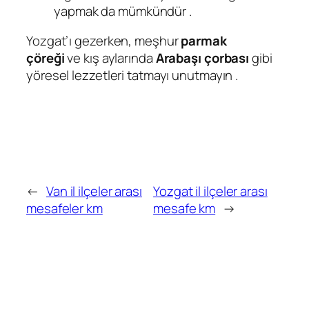
yapmak da mümkündür
.
Yozgat’ı gezerken, meşhur
parmak
çöreği
ve kış aylarında
Arabaşı çorbası
gibi
yöresel lezzetleri tatmayı unutmayın
.
←
Van il ilçeler arası
Yozgat il ilçeler arası
mesafeler km
mesafe km
→