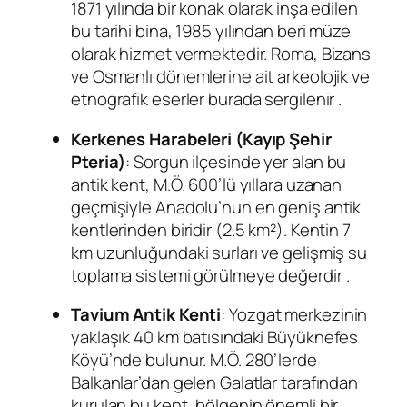
1871 yılında bir konak olarak inşa edilen
bu tarihi bina, 1985 yılından beri müze
olarak hizmet vermektedir. Roma, Bizans
ve Osmanlı dönemlerine ait arkeolojik ve
etnografik eserler burada sergilenir
.
Kerkenes Harabeleri (Kayıp Şehir
Pteria)
: Sorgun ilçesinde yer alan bu
antik kent, M.Ö. 600’lü yıllara uzanan
geçmişiyle Anadolu’nun en geniş antik
kentlerinden biridir (2.5 km²). Kentin 7
km uzunluğundaki surları ve gelişmiş su
toplama sistemi görülmeye değerdir
.
Tavium Antik Kenti
: Yozgat merkezinin
yaklaşık 40 km batısındaki Büyüknefes
Köyü’nde bulunur. M.Ö. 280’lerde
Balkanlar’dan gelen Galatlar tarafından
kurulan bu kent, bölgenin önemli bir