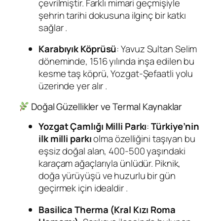
çevrilmiştir. Farklı mimari geçmişiyle
şehrin tarihi dokusuna ilginç bir katkı
sağlar
.
Karabıyık Köprüsü
: Yavuz Sultan Selim
döneminde, 1516 yılında inşa edilen bu
kesme taş köprü, Yozgat-Şefaatli yolu
üzerinde yer alır
.
Doğal Güzellikler ve Termal Kaynaklar
Yozgat Çamlığı Milli Parkı
:
Türkiye’nin
ilk milli parkı
olma özelliğini taşıyan bu
eşsiz doğal alan, 400-500 yaşındaki
karaçam ağaçlarıyla ünlüdür. Piknik,
doğa yürüyüşü ve huzurlu bir gün
geçirmek için idealdir
.
Basilica Therma (Kral Kızı Roma