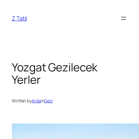
İçeriğe
geç
Z Tatil
Yozgat Gezilecek
Yerler
Written by
Arda
in
Gezi