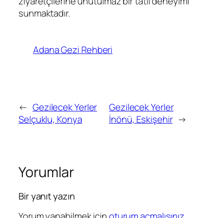
ziyaretçilerine unutulmaz bir tatil deneyimi
sunmaktadır.
Adana Gezi Rehberi
←
Gezilecek Yerler
Gezilecek Yerler
Selçuklu, Konya
İnönü, Eskişehir
→
Yorumlar
Bir yanıt yazın
Yorum yapabilmek için
oturum açmalısınız
.