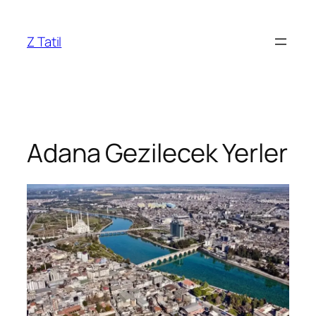
İçeriğe
geç
Z Tatil
Adana Gezilecek Yerler