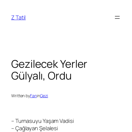
İçeriğe
geç
Z Tatil
Gezilecek Yerler
Gülyalı, Ordu
Written by
Fan
in
Gezi
– Turnasuyu Yaşam Vadisi
– Çağlayan Şelalesi