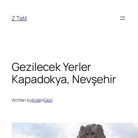
İçeriğe
geç
Z Tatil
Gezilecek Yerler
Kapadokya, Nevşehir
Written by
Arda
in
Gezi