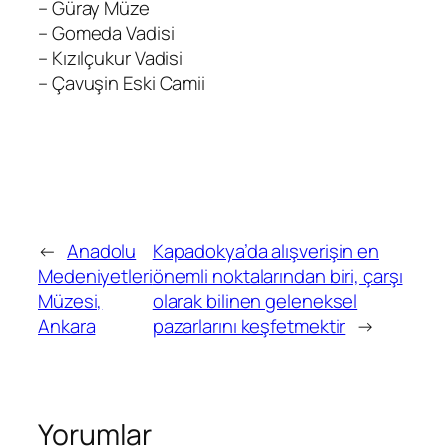
– Güray Müze
– Gomeda Vadisi
– Kızılçukur Vadisi
– Çavuşin Eski Camii
←
Anadolu
Kapadokya’da alışverişin en
Medeniyetleri
önemli noktalarından biri, çarşı
Müzesi,
olarak bilinen geleneksel
Ankara
pazarlarını keşfetmektir
→
Yorumlar