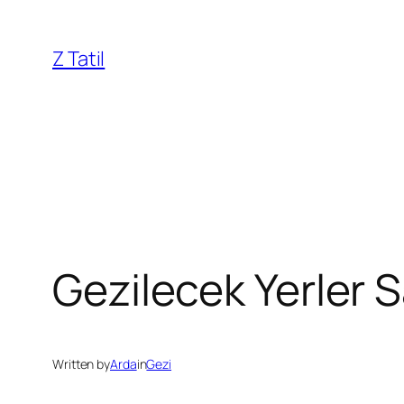
İçeriğe
geç
Z Tatil
Gezilecek Yerler 
Written by
Arda
in
Gezi