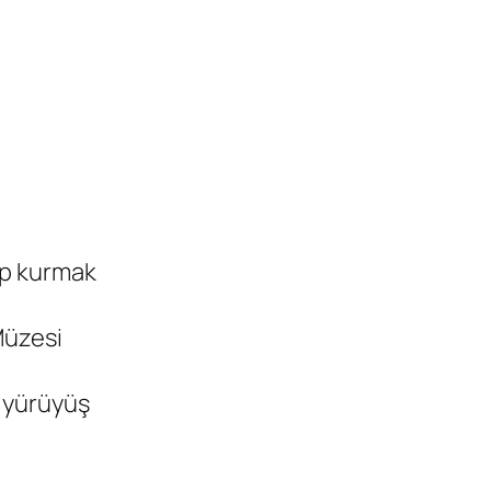
mp kurmak
Müzesi
 yürüyüş