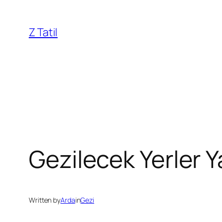
İçeriğe
geç
Z Tatil
Gezilecek Yerler Y
Written by
Arda
in
Gezi