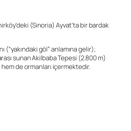
nirköy’deki (Sinoria) Ayvat’ta bir bardak
nı (“yakındaki göl” anlamına gelir);
arası sunan Akilbaba Tepesi (2.800 m)
ı hem de ormanları içermektedir.