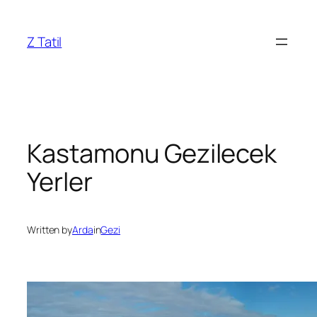
İçeriğe
geç
Z Tatil
Kastamonu Gezilecek
Yerler
Written by
Arda
in
Gezi