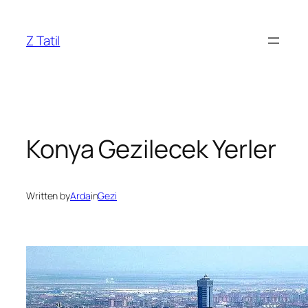
İçeriğe
geç
Z Tatil
Konya Gezilecek Yerler
Written by
Arda
in
Gezi