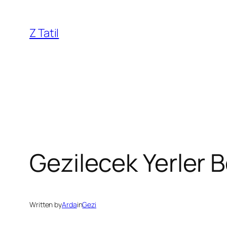
İçeriğe
geç
Z Tatil
Gezilecek Yerler 
Written by
Arda
in
Gezi